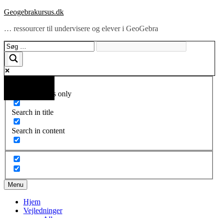
Skip
Geogebrakursus.dk
to
… ressourcer til undervisere og elever i GeoGebra
content
Flere resultater...
Exact matches only
Search in title
Search in content
Menu
Hjem
Vejledninger