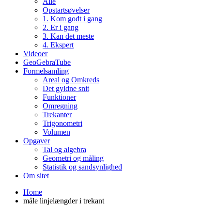
Alle
Opstartsøvelser
1. Kom godt i gang
2. Er i gang
3. Kan det meste
4. Ekspert
Videoer
GeoGebraTube
Formelsamling
Areal og Omkreds
Det gyldne snit
Funktioner
Omregning
Trekanter
Trigonometri
Volumen
Opgaver
Tal og algebra
Geometri og måling
Statistik og sandsynlighed
Om sitet
Home
måle linjelængder i trekant