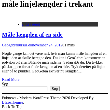
måle linjelængder i trekant
2. Er i gang
Måle længden af en side
Geogebrakursus.dk
november 24, 2012
0
1 mins
Nogle gange kan det være rart, hvis man kunne måle længden af en
linje uden at skulle beregne den. Du kan i GeoGebra konstruere en
polygon og efterfølgende måle siderne. Sådan gør du: Du trykker
på -knappen for at finde længden af en side. Tryk derefter på linjen
eller på to punkter. GeoGebra skriver nu længden…
Read More
Søg
Søg
Pubnews - Modern WordPress Theme 2026.Developed By
BlazeThemes
.
Back To Top