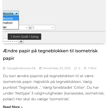
1. Kom Godt I Gang
Ændre papir på tegneblokken til isometrisk
papir
Geogebrakursus.dk
November 23, 2012
0
1 Mins
Du kan ændre papiret på tegneblokken til at være
isometrisk papir. Højreklik på tegneblokken. Vælg
punktet ‘Tegneblok…’. Vælg fanebladet ‘Gitter’. Du har
under ‘Nettype’ 3 valgmuligheder (karsesiske, isometrisk,
polær) Her skal du vælge ‘Isometrisk‘.
Read More