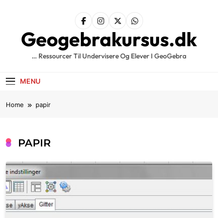
Skip
to
content
Geogebrakursus.dk
… Ressourcer Til Undervisere Og Elever I GeoGebra
MENU
Home
papir
PAPIR