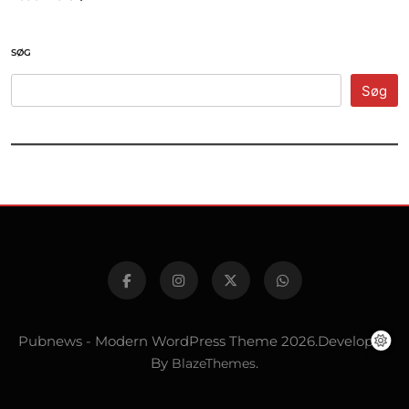
SØG
Søg
Pubnews - Modern WordPress Theme 2026.Developed
By
BlazeThemes
.