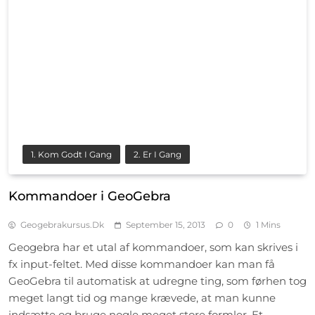
1. Kom Godt I Gang
2. Er I Gang
Kommandoer i GeoGebra
Geogebrakursus.dk
September 15, 2013
0
1 Mins
Geogebra har et utal af kommandoer, som kan skrives i
fx input-feltet. Med disse kommandoer kan man få
GeoGebra til automatisk at udregne ting, som førhen tog
meget langt tid og mange krævede, at man kunne
indsætte og bruge nogle meget store formler. Et