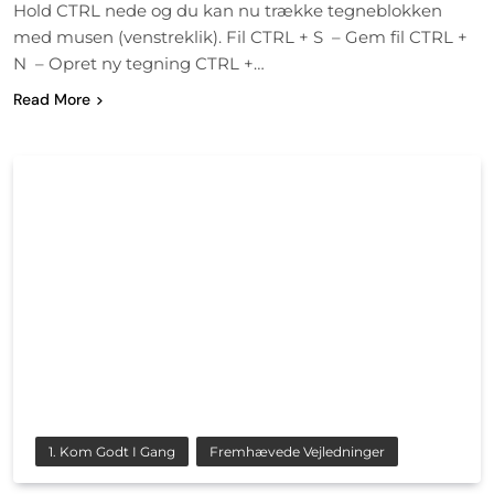
Hold CTRL nede og du kan nu trække tegneblokken
med musen (venstreklik). Fil CTRL + S – Gem fil CTRL +
N – Opret ny tegning CTRL +…
Read More
1. Kom Godt I Gang
Fremhævede Vejledninger