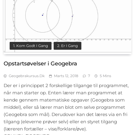
1. Kom Godt I Gang
2. Er I Gang
Opstartsøvelser i Geogebra
Geogebrakursus.dk
Marts 12, 2018
7
5 Mins
Der er i princippet 2 forskellige tilgange til programmet,
når man starter op. Enten lærer man programmet at
kende gennem matematiske opgaver (Geogebra som
middel), eller så lærer man blot om selve programmet
(Geogebra som mål). Derudover kan det læres via en fri
tilgang (eleverne prøver selv) eller en styret tilgang
(læreren fortæller – vise/forklare/øve).