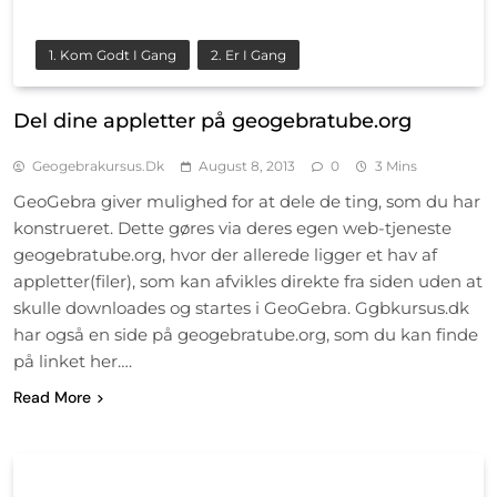
1. Kom Godt I Gang
2. Er I Gang
Del dine appletter på geogebratube.org
Geogebrakursus.dk
August 8, 2013
0
3 Mins
GeoGebra giver mulighed for at dele de ting, som du har
konstrueret. Dette gøres via deres egen web-tjeneste
geogebratube.org, hvor der allerede ligger et hav af
appletter(filer), som kan afvikles direkte fra siden uden at
skulle downloades og startes i GeoGebra. Ggbkursus.dk
har også en side på geogebratube.org, som du kan finde
på linket her….
Read More