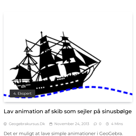
4. Ekspert
Lav animation af skib som sejler på sinusbølge
Geogebrakursus.dk
November 24, 2013
0
4 Mins
Det er muligt at lave simple animationer i GeoGebra.