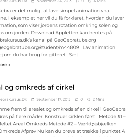
ebrakursus.dk
November 24, 2013
0
4 Mins
ebra er det muligt at lave simpel animation vha.
ne. I eksemplet her vil du få forklaret, hvordan du laver
mation, som viser jordens rotation omkring solen og
s om jorden. Download Appletten kan hentes på
brakursus.dk’s kanal på GeoGebratube.org
eogebratube.org/student/m44809 Lav animation
j om du har brug for gitteret . Sæt…
ore
l og omkreds af cirkel
ebrakursus.dk
September 17, 2013
0
2 Mins
me frem til arealet og omkreds af en cirkel i GeoGebra
res på flere måder. Konstruer cirklen først Metode #1 –
feltet Areal Omkreds Metode #2 – Værktøjsbjælken
Omkreds Afprøv Nu kan du prøve at trække i punktet A