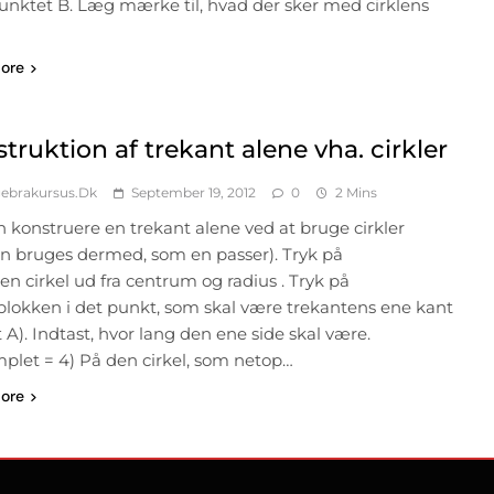
punktet B. Læg mærke til, hvad der sker med cirklens
ore
truktion af trekant alene vha. cirkler
ebrakursus.dk
September 19, 2012
0
2 Mins
 konstruere en trekant alene ved at bruge cirkler
en bruges dermed, som en passer). Tryk på
n cirkel ud fra centrum og radius . Tryk på
lokken i det punkt, som skal være trekantens ene kant
 A). Indtast, hvor lang den ene side skal være.
plet = 4) På den cirkel, som netop…
ore