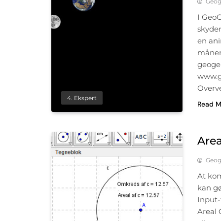
Geog
I GeoG
skyder
en ani
månen
geoge
www.g
Overve
4. Ekspert
Read M
Area
Geog
At kom
kan gø
Input-
Areal 