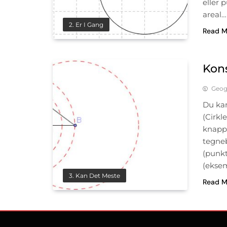
eller 
areal…
2. Er I Gang
Read M
Kons
Geog
Du kan
(Cirkl
knappe
tegneb
(punkt
(eksem
3. Kan Det Meste
Read M