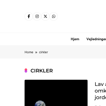
Skip
to
content
Hjem
Vejledninge
Home
cirkler
CIRKLER
Lav 
omk
jor