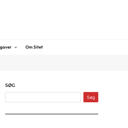
gaver
Om Sitet
SØG
Søg