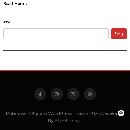
Read More
SØG
Søg
Pubnews - Modern WordPress Theme 2026.Developed
By
BlazeThemes
.