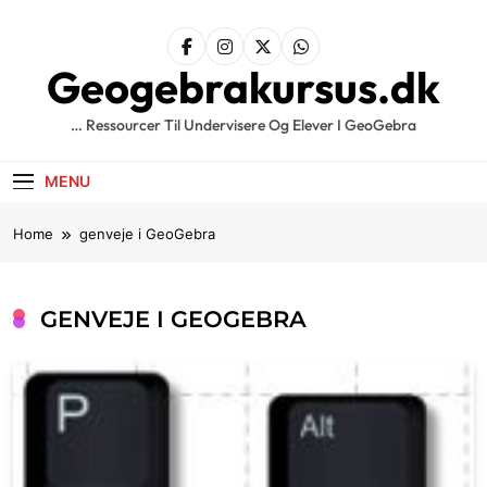
Skip
to
content
Geogebrakursus.dk
… Ressourcer Til Undervisere Og Elever I GeoGebra
MENU
Home
genveje i GeoGebra
GENVEJE I GEOGEBRA