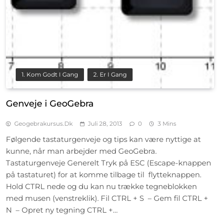
1. Kom Godt I Gang
2. Er I Gang
Genveje i GeoGebra
Geogebrakursus.dk
Juli 28, 2013
0
3 Mins
Følgende tastaturgenveje og tips kan være nyttige at
kunne, når man arbejder med GeoGebra.
Tastaturgenveje Generelt Tryk på ESC (Escape-knappen
på tastaturet) for at komme tilbage til flytteknappen.
Hold CTRL nede og du kan nu trække tegneblokken
med musen (venstreklik). Fil CTRL + S – Gem fil CTRL +
N – Opret ny tegning CTRL +…