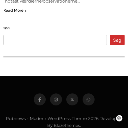
Indtast værdierne/observationerne…
Read More
SØG
Søg
Pubnews - Modern WordPress Theme 2026.Developed
By
BlazeThemes
.