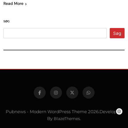
Read More
SØG
Søg
Pubnews - Modern WordPress Theme 2026.Developed
By
BlazeThemes
.