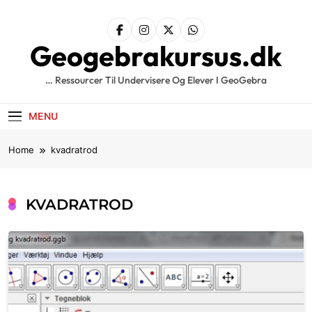
Skip
to
content
Geogebrakursus.dk
… Ressourcer Til Undervisere Og Elever I GeoGebra
MENU
Home
kvadratrod
KVADRATROD