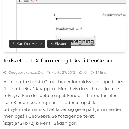
3. Kan Det Meste
4. Ekspert
Indsæt LaTeX-formler og tekst i GeoGebra
Geogebrakursus.dk
Marts 27, 2013
0
1 Mins
At indsætte tekst i Geogebra er forholdsvist simpelt med
“Indsæt tekst”-knappen. Men, hvis du vil have flottere
tekst, så kan det betale sig at kende til LaTex-formler.
LaTeX er en kodning, som tillader at opstille
udtryk matematisk. Det lader sig gøre på hjemmesider,
men også i GeoGebra. Se fx følgende tekst:
\sqrt{a^2+b^2} bliver til Sådan gør…