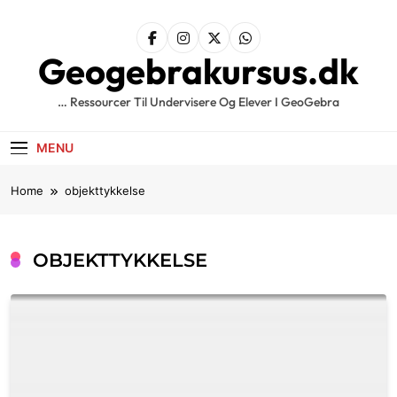
Skip
to
content
Geogebrakursus.dk
… Ressourcer Til Undervisere Og Elever I GeoGebra
MENU
Home
objekttykkelse
OBJEKTTYKKELSE