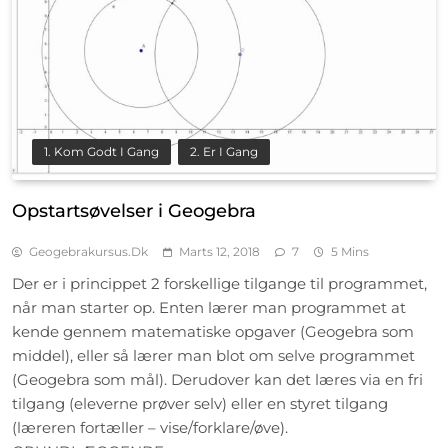
1. Kom Godt I Gang
2. Er I Gang
Opstartsøvelser i Geogebra
Geogebrakursus.dk
Marts 12, 2018
7
5 Mins
Der er i princippet 2 forskellige tilgange til programmet,
når man starter op. Enten lærer man programmet at
kende gennem matematiske opgaver (Geogebra som
middel), eller så lærer man blot om selve programmet
(Geogebra som mål). Derudover kan det læres via en fri
tilgang (eleverne prøver selv) eller en styret tilgang
(læreren fortæller – vise/forklare/øve).