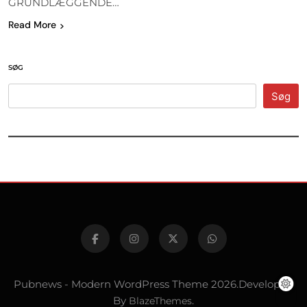
GRUNDLÆGGENDE…
Read More
SØG
Søg
Pubnews - Modern WordPress Theme 2026.Developed
By
BlazeThemes
.