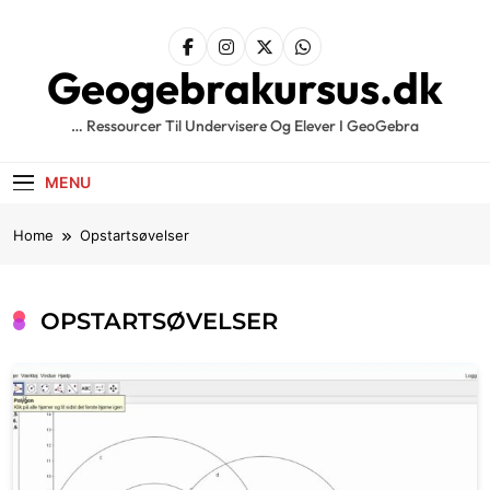
Skip
to
content
Geogebrakursus.dk
… Ressourcer Til Undervisere Og Elever I GeoGebra
MENU
Home
Opstartsøvelser
OPSTARTSØVELSER