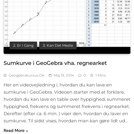
2. Er I Gang
3. Kan Det Meste
Sumkurve i GeoGebra vha. regnearket
Geogebrakursus.dk
Maj 19, 2014
0
1 Mins
Her en videovejledning i, hvordan du kan lave en
sumkurve i GeoGebra. Videoen starter med at forklare,
hvordan du kan lave en table over hyppighed, summeret
hyppighed, frekvens og summeret frekvens i regnearket.
Derefter (efter ca. 6 min. ) viser den, hvordan du laver en
sumkurve. Til sidst vises, hvordan man kan gøre lidt ud…
Read More