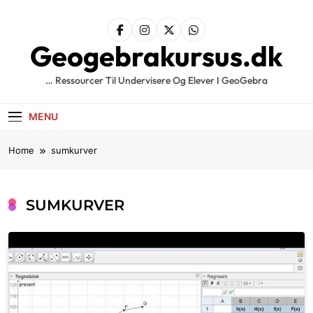
Skip
to
content
Geogebrakursus.dk
… Ressourcer Til Undervisere Og Elever I GeoGebra
MENU
Home
sumkurver
SUMKURVER