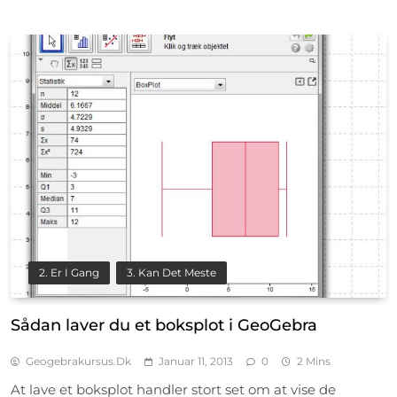
2. Er I Gang
3. Kan Det Meste
Sådan laver du et boksplot i GeoGebra
Geogebrakursus.dk
Januar 11, 2013
0
2 Mins
At lave et boksplot handler stort set om at vise de