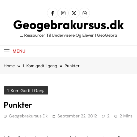
Skip
to
content
Geogebrakursus.dk
… Ressourcer Til Undervisere Og Elever I GeoGebra
MENU
Home
1. Kom godt i gang
Punkter
1. Kom Godt I Gang
Punkter
Geogebrakursus.dk
September 22, 2012
2
2 Mins