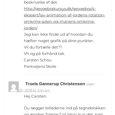
beskrivelse af det.
http://geogebrakursus.dk/geogebra/4-
ekspert/lav-animation-af-jordens-rotation-
omkring-solen-og-manens-omkring-
jorden/
Jeg kan ikke finde ud af hvordan du
hæfter noget grafik på dine punkter..
Vil du fortælle det??
Vh og på forhånd tak.
Carsten Schou
Parkvejens Skole
Troels Gannerup Christensen
siger:
marts 20, 2018 kl. 5:41 am
Hej Carsten.
Du lægger billederne ind på tegneblokken
og ændrer ‘hjørne 1’ til (skriv kun det, som