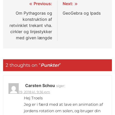
Indlægsnavigation
Previous:
Next:
Om Pythagoras og
GeoGebra og Ipads
konstruktion af
retvinklet trekant vha.
cirkler og linjestykker
med given længde
2 thoughts on “
Punkter
”
Carsten Schou
siger:
marts 19, 2018 kl. 9:36 pm
Hej Troels
Jeg er i færd med at lave en animation af
jordens rotation om solen, og bruger din