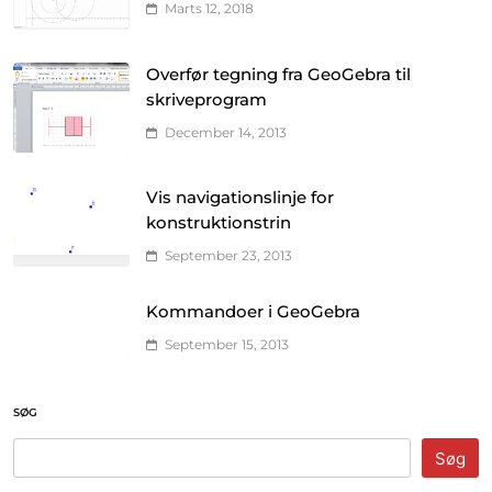
Marts 12, 2018
Overfør tegning fra GeoGebra til
skriveprogram
December 14, 2013
Vis navigationslinje for
konstruktionstrin
September 23, 2013
Kommandoer i GeoGebra
September 15, 2013
SØG
Søg