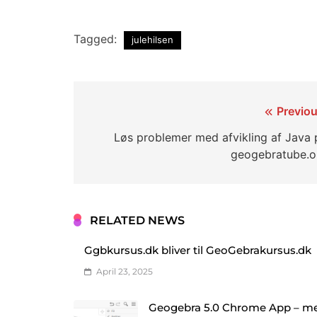
Tagged:
julehilsen
Indlægsnavigation
Previou
Løs problemer med afvikling af Java 
geogebratube.o
RELATED NEWS
Ggbkursus.dk bliver til GeoGebrakursus.dk
April 23, 2025
Geogebra 5.0 Chrome App – m