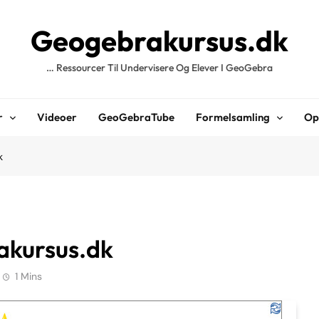
Geogebrakursus.dk
… Ressourcer Til Undervisere Og Elever I GeoGebra
r
Videoer
GeoGebraTube
Formelsamling
Op
k
rakursus.dk
1 Mins