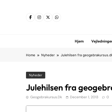
Skip
to
content
Hjem
Vejledninge
Home
Nyheder
Julehilsen fra geogebrakursus.d
Nyheder
Julehilsen fra geogeb
Geogebrakursus.dk
December 1, 2013
0