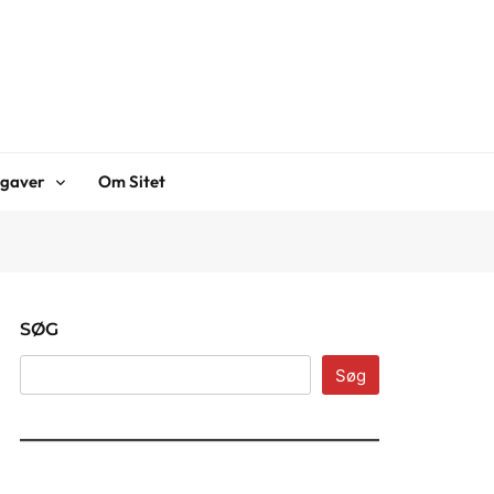
gaver
Om Sitet
SØG
Søg